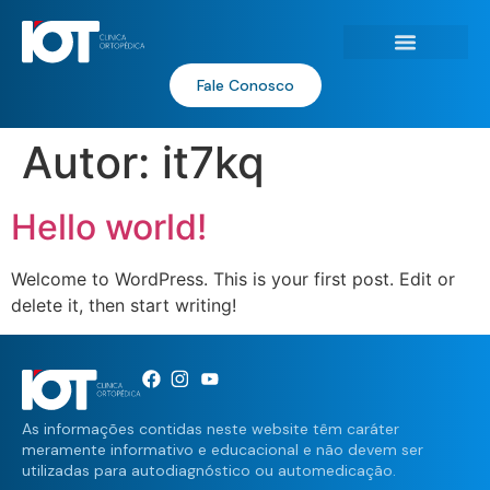
Fale Conosco
Autor:
it7kq
Hello world!
Welcome to WordPress. This is your first post. Edit or
delete it, then start writing!
As informações contidas neste website têm caráter
meramente informativo e educacional e não devem ser
utilizadas para autodiagnóstico ou automedicação.