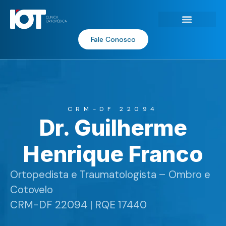
Exames e Procedimentos
Fale Conosco
CRM-DF 22094
Dr. Guilherme
Henrique Franco
Ortopedista e Traumatologista – Ombro e
Cotovelo
CRM-DF 22094 | RQE 17440